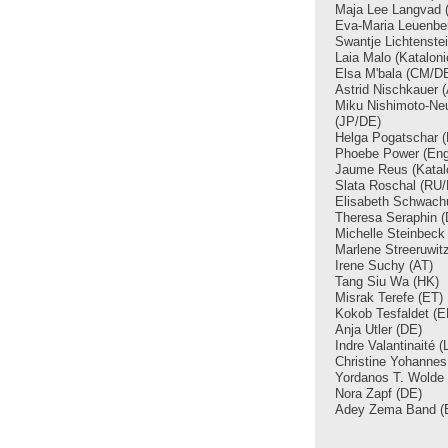
Maja Lee Langvad 
Eva-Maria Leuenbe
Swantje Lichtenste
Laia Malo (Kataloni
Elsa M'bala (CM/D
Astrid Nischkauer 
Miku Nishimoto-Ne
(JP/DE)
Helga Pogatschar 
Phoebe Power (Eng
Jaume Reus (Katal
Slata Roschal (RU
Elisabeth Schwachu
Theresa Seraphin 
Michelle Steinbeck
Marlene Streeruwit
Irene Suchy (AT)
Tang Siu Wa (HK)
Misrak Terefe (ET)
Kokob Tesfaldet (
Anja Utler (DE)
Indre Valantinaité (
Christine Yohannes
Yordanos T. Wolde 
Nora Zapf (DE)
Adey Zema Band (