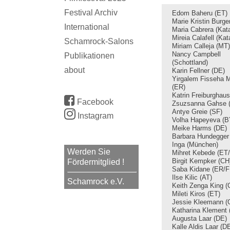
Festival Archiv
Edom Baheru (ET)
Marie Kristin Burge
International
Maria Cabrera (Kata
Mireia Calafell (Kat
Schamrock-Salons
Miriam Calleja (MT)
Nancy Campbell
Publikationen
(Schottland)
about
Karin Fellner (DE)
Yirgalem Fisseha 
(ER)
Katrin Freiburghau
Facebook
Zsuzsanna Gahse 
Antye Greie (SF)
Instagram
Volha Hapeyeva (B
Meike Harms (DE)
Barbara Hundegger
Inga (München)
Werden Sie
Mihret Kebede (ET
Birgit Kempker (CH
Fördermitglied !
Saba Kidane (ER/F
Ilse Kilic (AT)
Schamrock e.V.
Keith Zenga King 
Mileti Kiros (ET)
Jessie Kleemann (
Katharina Klement 
Augusta Laar (DE)
Kalle Aldis Laar (D