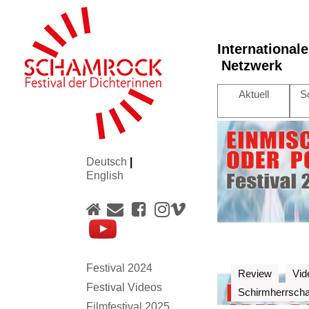
International
Netzwerk
Aktuell
S
Deutsch
|
English
Festival 2024
Review
Vid
Festival Videos
Schirmherrscha
Filmfestival 2025