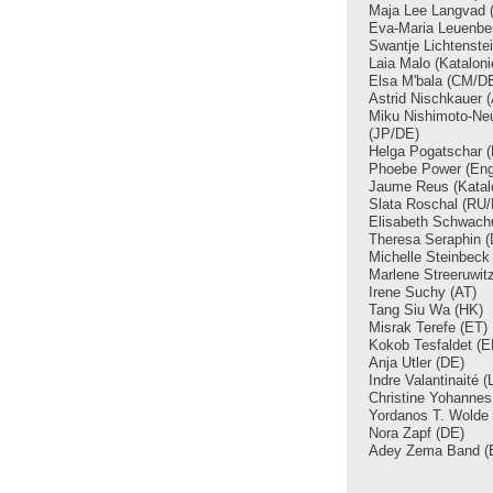
Maja Lee Langvad 
Eva-Maria Leuenbe
Swantje Lichtenste
Laia Malo (Kataloni
Elsa M'bala (CM/D
Astrid Nischkauer 
Miku Nishimoto-Ne
(JP/DE)
Helga Pogatschar 
Phoebe Power (Eng
Jaume Reus (Katal
Slata Roschal (RU
Elisabeth Schwachu
Theresa Seraphin 
Michelle Steinbeck
Marlene Streeruwit
Irene Suchy (AT)
Tang Siu Wa (HK)
Misrak Terefe (ET)
Kokob Tesfaldet (
Anja Utler (DE)
Indre Valantinaité (
Christine Yohannes
Yordanos T. Wolde 
Nora Zapf (DE)
Adey Zema Band (