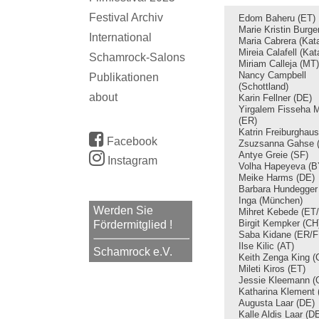
Festival Archiv
Edom Baheru (ET)
Marie Kristin Burge
International
Maria Cabrera (Kata
Mireia Calafell (Kat
Schamrock-Salons
Miriam Calleja (MT)
Nancy Campbell
Publikationen
(Schottland)
about
Karin Fellner (DE)
Yirgalem Fisseha 
(ER)
Katrin Freiburghau
Facebook
Zsuzsanna Gahse 
Antye Greie (SF)
Instagram
Volha Hapeyeva (B
Meike Harms (DE)
Barbara Hundegger
Inga (München)
Werden Sie
Mihret Kebede (ET
Birgit Kempker (CH
Fördermitglied !
Saba Kidane (ER/F
Ilse Kilic (AT)
Schamrock e.V.
Keith Zenga King 
Mileti Kiros (ET)
Jessie Kleemann (
Katharina Klement 
Augusta Laar (DE)
Kalle Aldis Laar (D