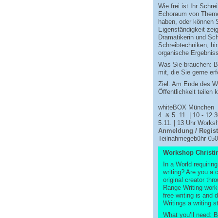
Wie frei ist Ihr Schr
Echoraum von Themen
haben, oder können S
Eigenständigkeit zei
Dramatikerin und Schr
Schreibtechniken, hi
organische Ergebniss
Was Sie brauchen: B
mit, die Sie gerne er
Ziel: Am Ende des Wo
Öffentlichkeit teilen 
whiteBOX München
4. & 5. 11. | 10 - 12.
5.11. | 13 Uhr Works
Anmeldung
/ Regist
Teilnahmegebühr €50
Workshop Christi
In a World requirin
writing? Are you a c
original creator th
Range Writing works
free writing is and
Writings a writing 
What you’ll need: B