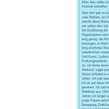
Alles dies sollte 
Festival eintreffen.
Aber dort gab es ei
zwei Bühnen, ein K
welche diese Bienal
wie selten dies ist
Die Einführung der 
Organisatoren war b
lang genug, die A
Lesungen, in Hotel
lang ersehntes Kla
unterbrochen würd
Und Kunst, Lyrikku
Podiumgespräche,
Ja, ich lernte einen
Markovic sagte pes
Aktion erfördert in
sehen, ich sah was
ich es auf diese Int
gesehen, ich sah l
Waldman aus USA b
Jahren ein langer 
junge Frauen welch
Bewegung, Elektron