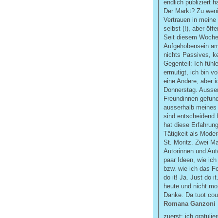
endlich publiziert 
Der Markt? Zu weni
Vertrauen in meine 
selbst (!), aber öff
Seit diesem Woche
Aufgehobensein am 
nichts Passives, k
Gegenteil: Ich fühl
ermutigt, ich bin vo
eine Andere, aber i
Donnerstag. Ausse
Freundinnen gefun
ausserhalb meines
sind entscheidend 
hat diese Erfahrun
Tätigkeit als Moder
St. Moritz. Zwei Mal
Autorinnen und Aut
paar Ideen, wie ic
bzw. wie ich das F
do it! Ja. Just do 
heute und nicht mo
Danke. Da tuot cou
Romana Ganzoni
zuerst: ich gratuli