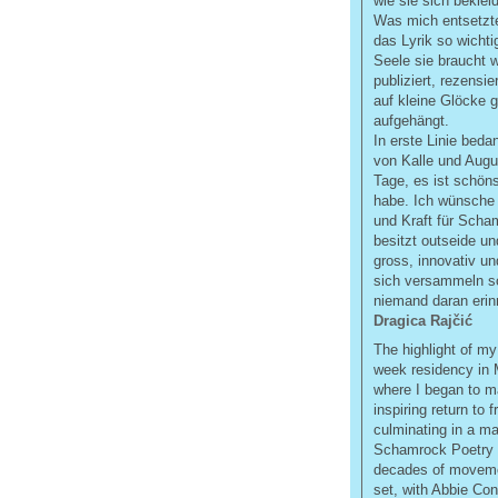
wie sie sich beklei
Was mich entsetzte
das Lyrik so wichti
Seele sie braucht 
publiziert, rezensi
auf kleine Glöcke g
aufgehängt.
In erste Linie beda
von Kalle und Augus
Tage, es ist schöns
habe. Ich wünsche i
und Kraft für Scha
besitzt outseide un
gross, innovativ un
sich versammeln so
niemand daran erin
Dragica
Rajčić
The highlight of my
week residency in 
where I began to m
inspiring return to 
culminating in a ma
Schamrock Poetry F
decades of movemen
set, with Abbie Co