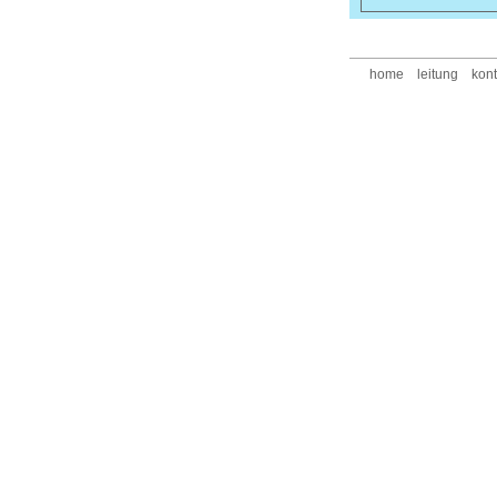
home
leitung
kont