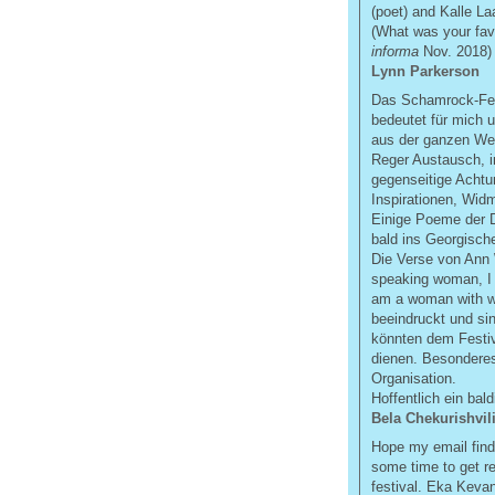
(poet) and Kalle Laa
(What was your favo
informa
Nov. 2018)
Lynn Parkerson
Das Schamrock-Fes
bedeutet für mich u
aus der ganzen We
Reger Austausch, i
gegenseitige Achtu
Inspirationen, Wi
Einige Poeme der D
bald ins Georgisch
Die Verse von Ann 
speaking woman, I
am a woman with w
beeindruckt und si
könnten dem Festiv
dienen. Besonderes
Organisation.
Hoffentlich ein bal
Bela Chekurishvil
Hope my email find
some time to get re
festival. Eka Kevan