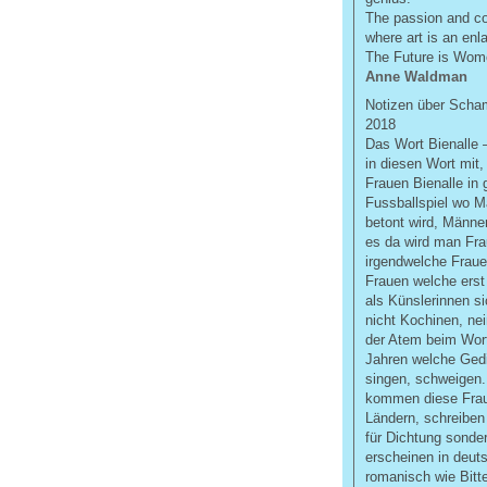
The passion and co
where art is an en
The Future is Wom
Anne Waldman
Notizen über Scha
2018
Das Wort Bienalle
in diesen Wort mit,
Frauen Bienalle in
Fussballspiel wo M
betont wird, Männer
es da wird man Frau
irgendwelche Fraue
Frauen welche erst
als Künslerinnen s
nicht Kochinen, ne
der Atem beim Wort
Jahren welche Gedi
singen, schweigen.
kommen diese Frau
Ländern, schreiben
für Dichtung sonde
erscheinen in deut
romanisch wie Bitt