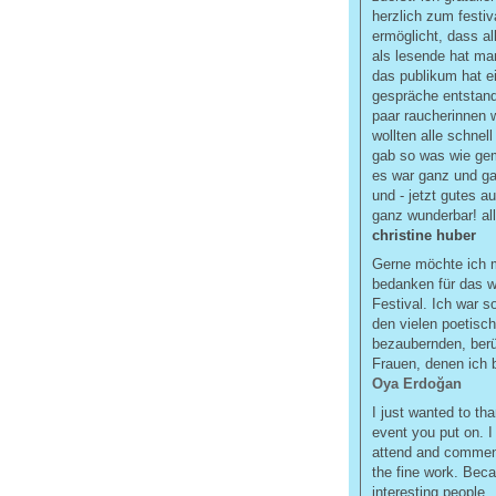
herzlich zum festiv
ermöglicht, dass a
als lesende hat ma
das publikum hat e
gespräche entstand
paar raucherinnen w
wollten alle schnel
gab so was wie ge
es war ganz und gar
und - jetzt gutes au
ganz wunderbar! all
christine huber
Gerne möchte ich 
bedanken für das 
Festival. Ich war s
den vielen poetisc
bezaubernden, berü
Frauen, denen ich 
Oya Erdoğan
I just wanted to th
event you put on. I
attend and commen
the fine work. Beca
interesting people.