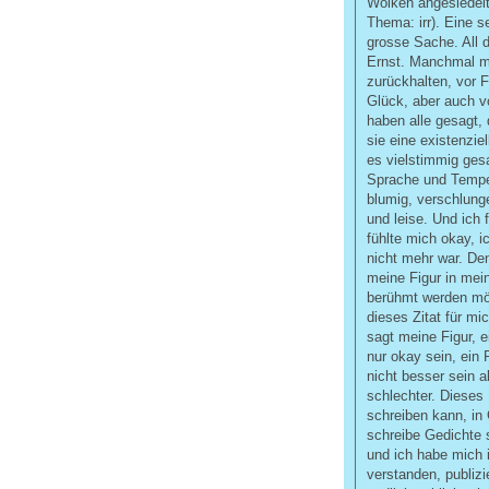
Wolken angesiedelt
Thema: irr). Eine s
grosse Sache. All d
Ernst. Manchmal m
zurückhalten, vor 
Glück, aber auch vo
haben alle gesagt, 
sie eine existenzie
es vielstimmig gesa
Sprache und Temper
blumig, verschlunge
und leise. Und ich 
fühlte mich okay, i
nicht mehr war. Den
meine Figur in mei
berühmt werden möc
dieses Zitat für mi
sagt meine Figur, e
nur okay sein, ein
nicht besser sein a
schlechter. Dieses 
schreiben kann, in
schreibe Gedichte 
und ich habe mich 
verstanden, publizi