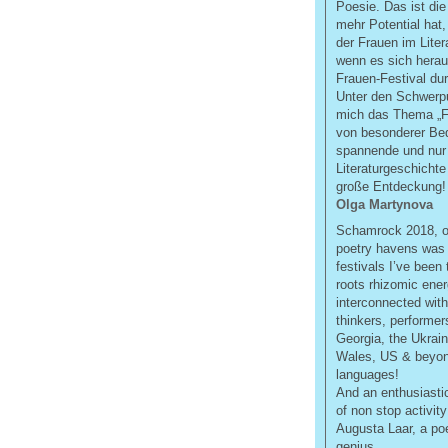
Poesie. Das ist die
mehr Potential hat
der Frauen im Liter
wenn es sich herau
Frauen-Festival du
Unter den Schwerpu
mich das Thema „F
von besonderer Bed
spannende und nur 
Literaturgeschichte
große Entdeckung!
Olga Martynova
Schamrock 2018, on
poetry havens was 
festivals I’ve been
roots rhizomic ene
interconnected with
thinkers, performer
Georgia, the Ukrain
Wales, US & beyon
languages!
And an enthusiasti
of non stop activit
Augusta Laar, a poet
genius.