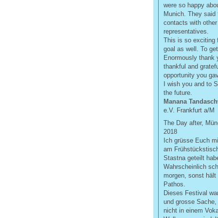
were so happy abou
Munich. They said 
contacts with other
representatives.
This is so exciting
goal as well. To ge
Enormously thank y
thankful and gratefu
opportunity you ga
I wish you and to S
the future.
Manana Tandaschw
e.V. Frankfurt a/M
The Day after, Mü
2018
Ich grüsse Euch mi
am Frühstückstisch
Stastna geteilt hab
Wahrscheinlich sch
morgen, sonst hält 
Pathos.
Dieses Festival war
und grosse Sache, i
nicht in einem Voka