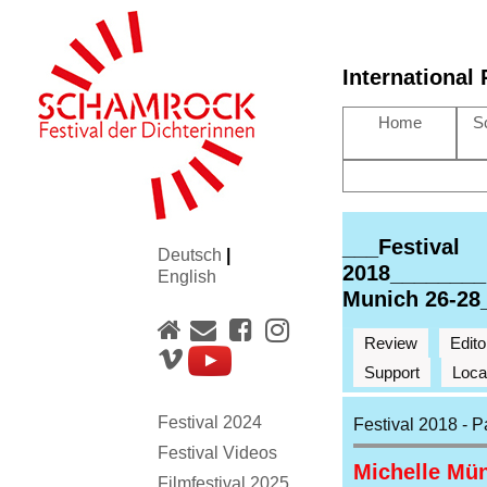
International
Home
S
___Festival
Deutsch
|
2018________
English
Munich 26-28
Review
Edito
Support
Loca
Festival 2024
Festival 2018 - 
Festival Videos
Michelle Mün
Filmfestival 2025