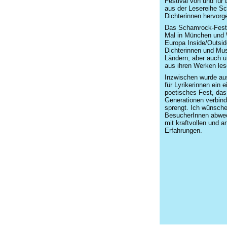
Festival von und für
aus der Lesereihe S
Dichterinnen hervorg
Das Schamrock-Festi
Mal in München und 
Europa Inside/Outsid
Dichterinnen und Mu
Ländern, aber auch 
aus ihren Werken les
Inzwischen wurde aus
für Lyrikerinnen ein e
poetisches Fest, das
Generationen verbin
sprengt. Ich wünsche
BesucherInnen abwec
mit kraftvollen und 
Erfahrungen.