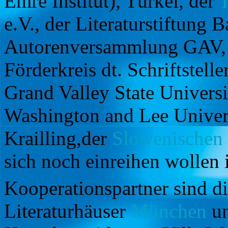
Emre Institut), Türkei, der
T
e.V., der Literaturstiftung 
Autorenversammlung GAV, E
Förderkreis dt. Schriftstel
Grand Valley State Univers
Washington and Lee Univer
Krailling,der
Slowenischen
sich noch einreihen wollen i
Kooperationspartner sind d
Literaturhäuser
München
u