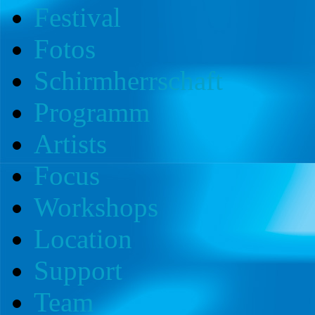
Festival
Fotos
Schirmherrschaft
Programm
Artists
Focus
Workshops
Location
Support
Team