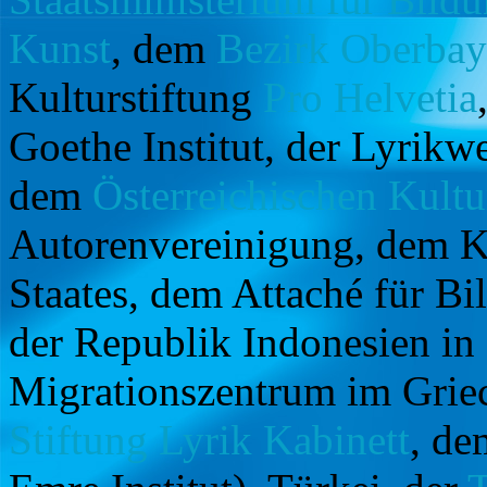
Kunst
, dem
Bezirk Oberbay
Kulturstiftung
Pro Helvetia
Goethe Institut, der Lyrikwe
dem
Österreichischen Kult
Autorenvereinigung, dem Ku
Staates, dem Attaché für Bi
der Republik Indonesien in
Migrationszentrum im Grie
Stiftung Lyrik Kabinett
, de